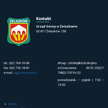
Kontakt
Urząd Gminy w Żelazkowie
62-817 Żelazków 138
tel.: (62) 769-10-08
ePuap: /uh04q8kt34/skrytka
fax: (62) 752-18-81
e-Doręczenia: AE:PL-35227-
e-mail:
ug@zelazkow.pl
79822-TDFVV-22
poniedziałek – piątek | 7:30 –
15:30
RODO