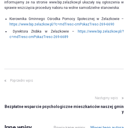
informujemy że na stronie www.bip.zelazkow.pl ukazały się ogłoszenia w
sprawie wszczęcia procedury naboru na wolne samodzielne stanowiska:
Kierownika Gminnego Ośrodka Pomocy Społecznej w Żelazkowie –
https://www.bip.zelazkow.pl/?c=mdTresc-cmPokazTresc-269-6690
Dyrektora Żłobka w Żelazkowie –
https://www.bip.zelazkow.pl/?
c=mdTresc-cmPokazTresc-269-6689
Poprzedni wpis
Następny wpis
Bezpłatne wsparcie psychologiczne mieszkańców naszej gmin
y
Inne wpisy
Powiązane wpisy
Więcej tego autora