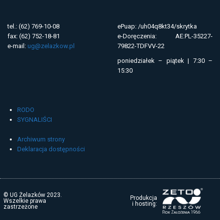
tel.: (62) 769-10-08
ePuap: /uh04q8kt34/skrytka
fax: (62) 752-18-81
e-Doręczenia: AE:PL-35227-
e-mail:
ug@zelazkow.pl
79822-TDFVV-22
poniedziałek – piątek | 7:30 –
15:30
RODO
SYGNALIŚCI
Archiwum strony
Deklaracja dostępności
© UG Żelazków 2023.
Produkcja
Wszelkie prawa
i hosting:
zastrzeżone