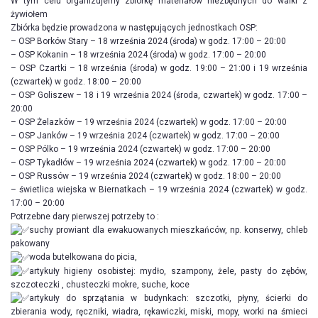
W tym celu organizujemy zbiórkę materiałów niezbędnych do walki z
żywiołem
Zbiórka będzie prowadzona w następujących jednostkach OSP:
– OSP Borków Stary – 18 września 2024 (środa) w godz. 17:00 – 20:00
– OSP Kokanin – 18 września 2024 (środa) w godz. 17:00 – 20:00
– OSP Czartki – 18 września (środa) w godz. 19:00 – 21:00 i 19 września
(czwartek) w godz. 18:00 – 20:00
– OSP Goliszew – 18 i 19 września 2024 (środa, czwartek) w godz. 17:00 –
20:00
– OSP Żelazków – 19 września 2024 (czwartek) w godz. 17:00 – 20:00
– OSP Janków – 19 września 2024 (czwartek) w godz. 17:00 – 20:00
– OSP Pólko – 19 września 2024 (czwartek) w godz. 17:00 – 20:00
– OSP Tykadłów – 19 września 2024 (czwartek) w godz. 17:00 – 20:00
– OSP Russów – 19 września 2024 (czwartek) w godz. 18:00 – 20:00
– świetlica wiejska w Biernatkach – 19 września 2024 (czwartek) w godz.
17:00 – 20:00
Potrzebne dary pierwszej potrzeby to :
suchy prowiant dla ewakuowanych mieszkańców, np. konserwy, chleb
pakowany
woda butelkowana do picia,
artykuły higieny osobistej: mydło, szampony, żele, pasty do zębów,
szczoteczki , chusteczki mokre, suche, koce
artykuły do sprzątania w budynkach: szczotki, płyny, ścierki do
zbierania wody, ręczniki, wiadra, rękawiczki, miski, mopy, worki na śmieci