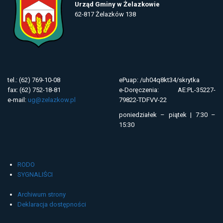
Urząd Gminy w Żelazkowie
62-817 Żelazków 138
tel.: (62) 769-10-08
ePuap: /uh04q8kt34/skrytka
fax: (62) 752-18-81
e-Doręczenia: AE:PL-35227-
e-mail:
ug@zelazkow.pl
79822-TDFVV-22
poniedziałek – piątek | 7:30 –
15:30
RODO
SYGNALIŚCI
Archiwum strony
Deklaracja dostępności