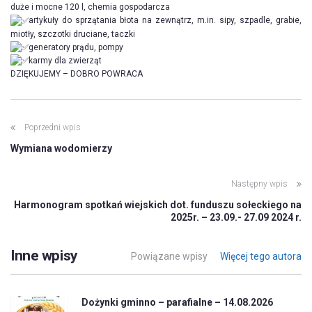
duże i mocne 120 l, chemia gospodarcza
artykuły do sprzątania błota na zewnątrz, m.in. sipy, szpadle, grabie,
miotły, szczotki druciane, taczki
generatory prądu, pompy
karmy dla zwierząt
DZIĘKUJEMY – DOBRO POWRACA
Poprzedni wpis
Wymiana wodomierzy
Następny wpis
Harmonogram spotkań wiejskich dot. funduszu sołeckiego na
2025r. – 23.09.- 27.09 2024 r.
Inne wpisy
Powiązane wpisy
Więcej tego autora
Dożynki gminno – parafialne – 14.08.2026