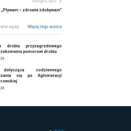
Następny wpis
„Pływam – zdrowie zdobywam”
ane wpisy
Więcej tego autora
ie drobiu przyzagrodowego
 rzekomemu pomorowi drobiu
026
 dotycząca codziennego
czania się po Aglomeracji
trowskiej
026
RODO