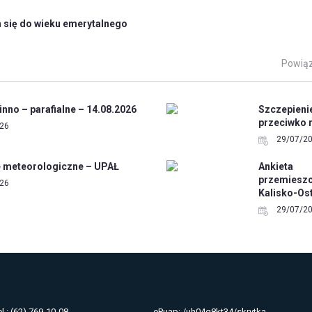
h się do wieku emerytalnego
Powiąz
nno – parafialne – 14.08.2026
Szczepien
przeciwko
26
29/07/2
e meteorologiczne – UPAŁ
Ankieta
przemiesz
26
Kalisko-Os
29/07/2
el.: (62) 769-10-08
ePuap: /uh04q8kt34/skrytka