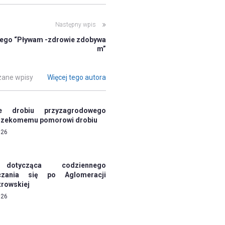
Następny wpis
kiego “Pływam -zdrowie zdobywa
m”
ane wpisy
Więcej tego autora
ie drobiu przyzagrodowego
 rzekomemu pomorowi drobiu
026
 dotycząca codziennego
czania się po Aglomeracji
trowskiej
026