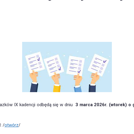
lazków IX kadencji odbędą się w dniu
3 marca 2026r. (wtorek) o 
d
: /
otwórz
/