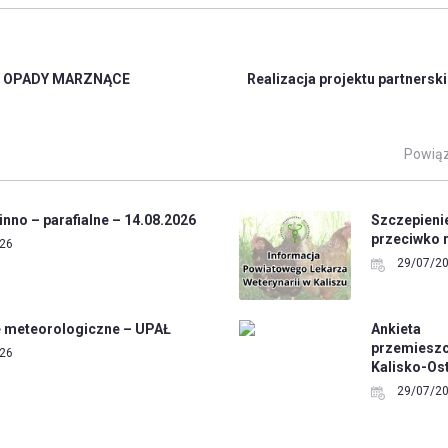
 – OPADY MARZNĄCE
Realizacja projektu partners
Powiąz
nno – parafialne – 14.08.2026
Szczepien
przeciwko
26
29/07/2
e meteorologiczne – UPAŁ
Ankieta
przemiesz
26
Kalisko-Os
29/07/2