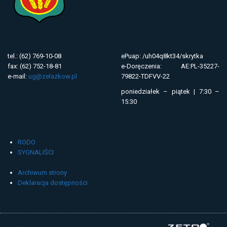
tel.: (62) 769-10-08
ePuap: /uh04q8kt34/skrytka
fax: (62) 752-18-81
e-Doręczenia: AE:PL-35227-
e-mail:
ug@zelazkow.pl
79822-TDFVV-22
poniedziałek – piątek | 7:30 –
15:30
RODO
SYGNALIŚCI
Archiwum strony
Deklaracja dostępności