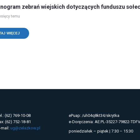
ogram zebrań wiejskich dotyczących funduszu sołec
esięcy temu
TAJ WIĘCEJ
el.: (62) 769-10-08
ePuap: /uh04q8kt34/skrytka
ax: (62) 752-18-81
e-Doręczenia: AE:PL-35227-79822-TDF
-mail:
ug@zelazkow.pl
poniedziałek – piątek | 7:30 – 15:30