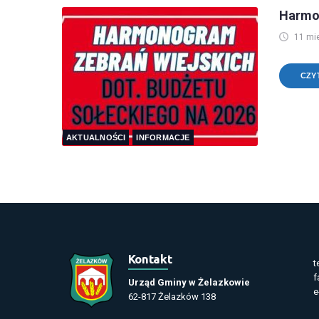
Harmon
11 mi
CZY
AKTUALNOŚCI
INFORMACJE
Kontakt
t
f
Urząd Gminy w Żelazkowie
e
62-817 Żelazków 138