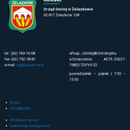
Urząd Gminy w Żelazkowie
62-817 Żelazków 138
tel.: (62) 769-10-08
ePuap: /uh04q8kt34/skrytka
fax: (62) 752-18-81
e-Doręczenia: AE:PL-35227-
e-mail:
ug@zelazkow.pl
79822-TDFVV-22
poniedziałek – piątek | 7:30 –
15:30
RODO
SYGNALIŚCI
Archiwum strony
Deklaracja dostępności