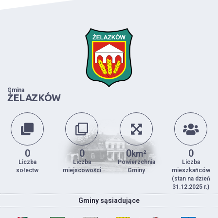
Gmina
ŻELAZKÓW
0
0
0
0
km²
Liczba
Liczba
Powierzchnia
Liczba
sołectw
miejscowości
Gminy
mieszkańców
(stan na dzień
31.12.2025 r.)
Gminy sąsiadujące