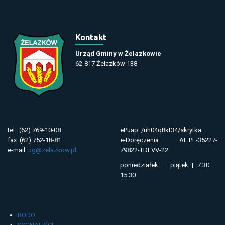
Kontakt
Urząd Gminy w Żelazkowie
62-817 Żelazków 138
tel.: (62) 769-10-08
ePuap: /uh04q8kt34/skrytka
fax: (62) 752-18-81
e-Doręczenia: AE:PL-35227-
e-mail:
ug@zelazkow.pl
79822-TDFVV-22
poniedziałek – piątek | 7:30 –
15:30
RODO