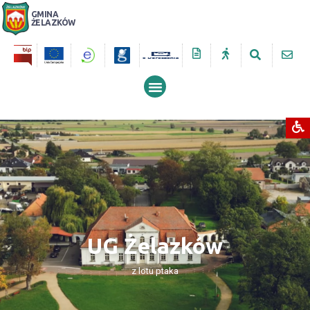
GMINA
ŻELAZKÓW
PRZESZUKUJ STRONĘ
UG Żelazków
z lotu ptaka