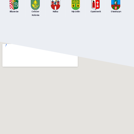
Blizanów
Ceków-
Kalisz
Mycielin
Opatówek
Stawiszyn
Kolonia